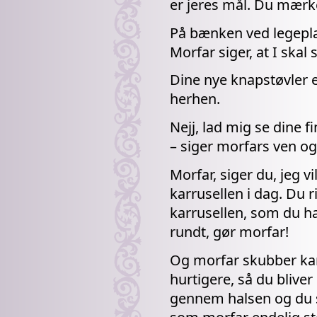
er jeres mål. Du mærk
På bænken ved legepla
Morfar siger, at I skal s
Dine nye knapstøvler e
herhen.
Nejj, lad mig se dine f
– siger morfars ven og
Morfar, siger du, jeg v
karrusellen i dag. Du ri
karrusellen, som du ha
rundt, gør morfar!
Og morfar skubber kar
hurtigere, så du bliv
gennem halsen og du s