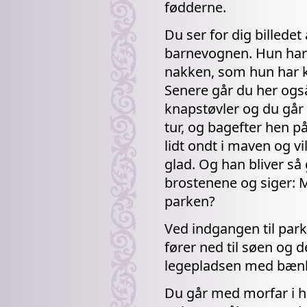
fødderne.
Du ser for dig billedet
barnevognen. Hun har d
nakken, som hun har k
Senere går du her ogs
knapstøvler og du går
tur, og bagefter hen p
lidt ondt i maven og v
glad. Og han bliver så
brostenene og siger: M
parken?
Ved indgangen til par
fører ned til søen og d
legepladsen med bæn
Du går med morfar i h