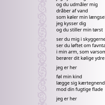
og du udmåler mig
dråber af vand
som køler min længse
jeg kysser dig
og du stiller min tørst
ser du mig i skyggern
ser du løftet om favnt
i min arm, som varso
berører dit kølige ydre
jeg er her
føl min kind
lægge sig kærtegnend
mod din fugtige flade
jeg er her