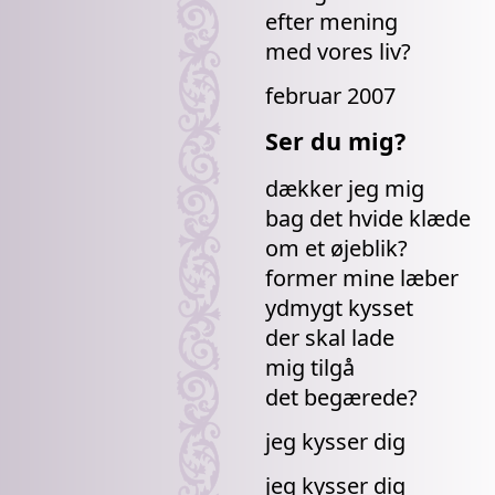
efter mening
med vores liv?
februar 2007
Ser du mig?
dækker jeg mig
bag det hvide klæde
om et øjeblik?
former mine læber
ydmygt kysset
der skal lade
mig tilgå
det begærede?
jeg kysser dig
jeg kysser dig